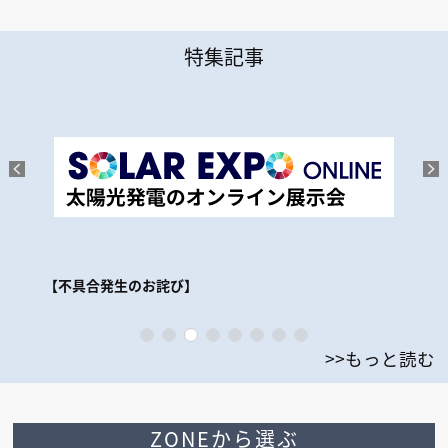
特集記事
切な
【不具合発生のお詫び】
【
>>もっと読む
ZONEから選ぶ