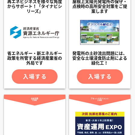
再エネビジネスを様々な角度
屋根上太陽光発電所の保守・
からサポート！「タイナビシ
点検時の高所安全対策をご提
リーズ」
案します
省エネルギー・新エネルギー
発電所の土砂流出問題には、
政策を所管する経済産業省の
安全な土壌浸食防止剤による
外局です
緑化工！
入場する
入場する
自家消費
アセットマネジメント
ZONE
ZONE