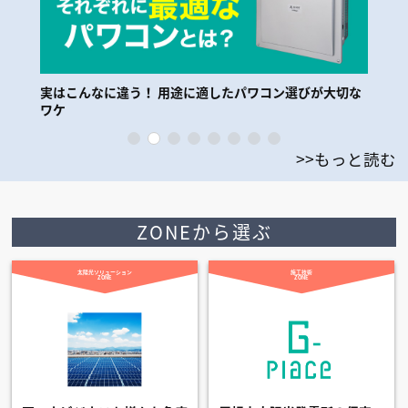
切な
【不具合発生のお詫び】
【
>>もっと読む
ZONEから選ぶ
太陽光ソリューション
施工技術
ZONE
ZONE