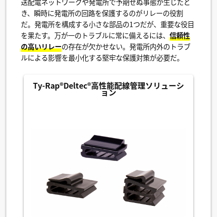
送配電ネットワークや発電所で予期せぬ事態が生じたと
き、瞬時に発電所の回路を保護するのがリレーの役割
だ。発電所を構成する小さな部品の1つだが、重要な役目
を果たす。万が一のトラブルに常に備えるには、
信頼性
の高いリレー
の存在が欠かせない。発電所内外のトラブ
ルによる影響を最小化する堅牢な保護対策が必要だ。
Ty-Rap®Deltec®高性能配線管理ソリューシ
ョン