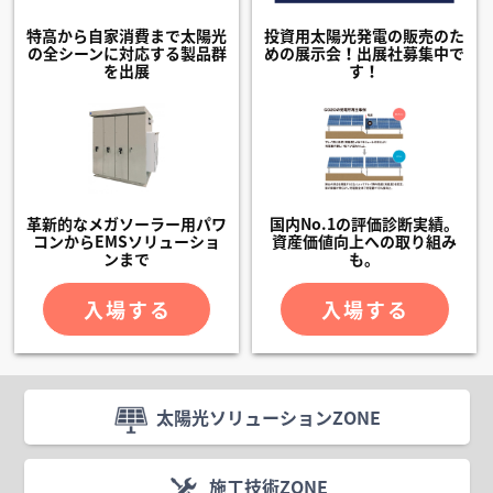
特高から自家消費まで太陽光
投資用太陽光発電の販売のた
の全シーンに対応する製品群
めの展示会！出展社募集中で
を出展
す！
革新的なメガソーラー用パワ
国内No.1の評価診断実績。
コンからEMSソリューショ
資産価値向上への取り組み
ンまで
も。
入場する
入場する
太陽光ソリューションZONE
施工技術ZONE