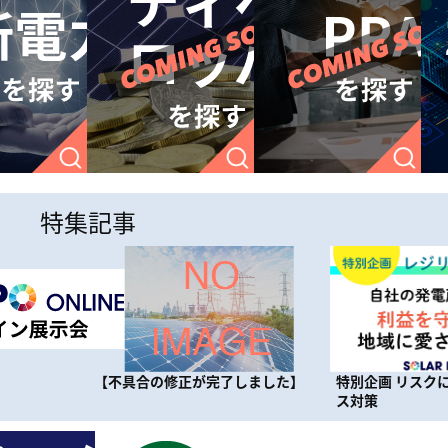
特集記事
しました】
特別企画 リスクに備えるレジリエン
特別企画 パワ
ス対策
手に活用！ 一歩