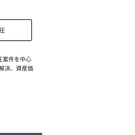
圧
圧案件を中心
解決、資産価