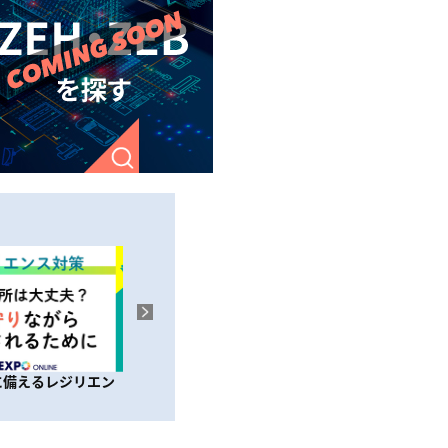
コンの最新機能を上
制度設計を読み解くプロフェッショ
【完全防草
先行く発電所に
ナル！ コンサルタントの選び方