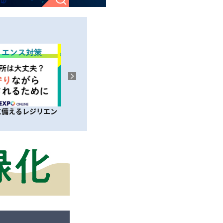
コンの最新機能を上
制度設計を読み解くプロフェッショ
【完全防草
先行く発電所に
ナル！ コンサルタントの選び方