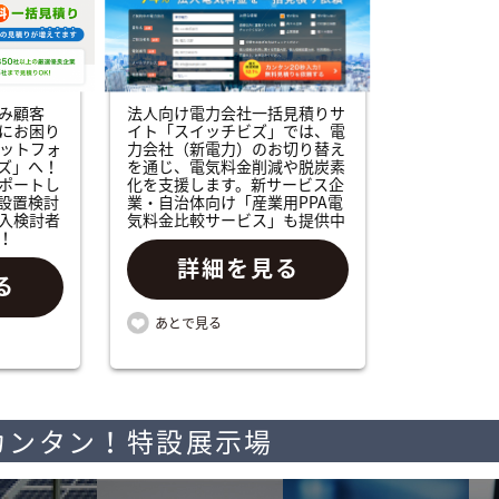
み顧客
法人向け電力会社一括見積りサ
にお困り
イト「スイッチビズ」では、電
ラットフォ
力会社（新電力）のお切り替え
ズ」へ！
を通じ、電気料金削減や脱炭素
ポートし
化を支援します。新サービス企
設置検討
業・自治体向け「産業用PPA電
入検討者
気料金比較サービス」も提供中
！
詳細を見る
る
カンタン！特設展示場