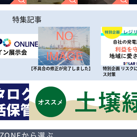
特集記事
しました】
特別企画 リスクに備えるレジリエン
特別企画 パワ
ス対策
手に活用！ 一歩
ZONEから選ぶ