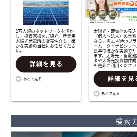
2万人超のネットワークを活か
太陽光・蓄電池の見込
し、投資家様をご紹介。産業用
（個人～法人）の集客
太陽光発電所の販売仲介も、確
なら、再エネWebプ
かな実績の当社にお任せくださ
ーム「タイナビシリー
い。
長年の確かな実績でサ
ます。太陽光・蓄電池
者や太陽光投資物件購
詳細を見る
も是非ご利用ください
詳細を見
検索