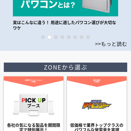
実はこんなに違う！ 用途に適したパワコン選びが大切な
【
ワケ
>>もっと読む
ZONEから選ぶ
太陽光ソリューション
施工技術
ZONE
ZONE
各社の気になる製品を期間限
低価格で業界トップクラスの
定で特別展示！
パワフルな発電量を実現