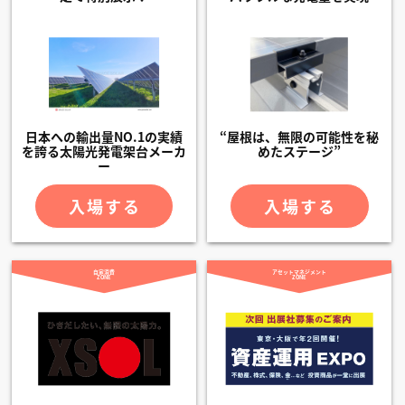
日本への輸出量NO.1の実績
“屋根は、無限の可能性を秘
を誇る太陽光発電架台メーカ
めたステージ”
ー
入場する
入場する
自家消費
アセットマネジメント
ZONE
ZONE