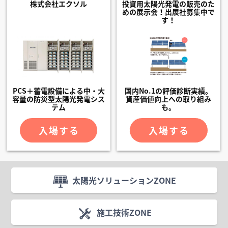
株式会社エクソル
投資用太陽光発電の販売のた
めの展示会！出展社募集中で
す！
PCS＋蓄電設備による中・大
国内No.1の評価診断実績。
容量の防災型太陽光発電シス
資産価値向上への取り組み
テム
も。
入場する
入場する
太陽光ソリューションZONE
施工技術ZONE