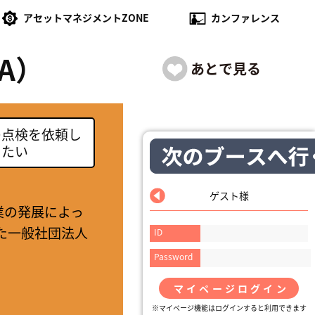
アセットマネジメントZONE
カンファレンス
A）
の点検を依頼し
たい
ゲスト様
業の発展によっ
た一般社団法人
ID
Password
マイページログイン
※マイページ機能はログインすると利用できます